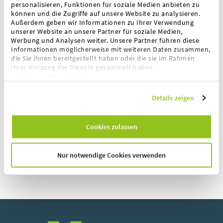
personalisieren, Funktionen für soziale Medien anbieten zu
können und die Zugriffe auf unsere Website zu analysieren.
Industrie- und Handelskammer Osnabrück,
Außerdem geben wir Informationen zu Ihrer Verwendung
unserer Website an unsere Partner für soziale Medien,
Emsland, Grafschaft Bentheim
Werbung und Analysen weiter. Unsere Partner führen diese
Informationen möglicherweise mit weiteren Daten zusammen,
die Sie ihnen bereitgestellt haben oder die sie im Rahmen
Ihrer Nutzung der Dienste gesammelt haben.
Impressum
|
Datenschutz
Details zeigen
Handwerkskammer Osnabrück, Emsland,
Grafschaft Bentheim
Cookies zulassen
Nur notwendige Cookies verwenden