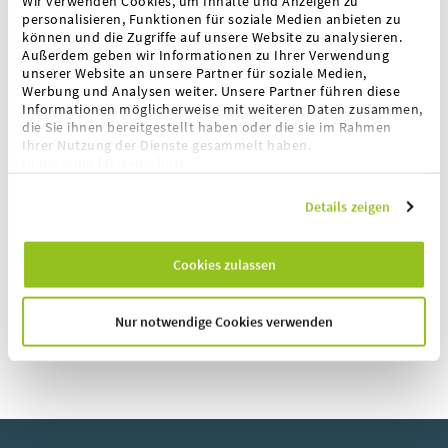
Wir verwenden Cookies, um Inhalte und Anzeigen zu
personalisieren, Funktionen für soziale Medien anbieten zu
Checkweigher advanced
können und die Zugriffe auf unsere Website zu analysieren.
Außerdem geben wir Informationen zu Ihrer Verwendung
IBC Wiegestation
unserer Website an unsere Partner für soziale Medien,
Werbung und Analysen weiter. Unsere Partner führen diese
Informationen möglicherweise mit weiteren Daten zusammen,
Druckergehäuse
die Sie ihnen bereitgestellt haben oder die sie im Rahmen
Ihrer Nutzung der Dienste gesammelt haben.
Impressum
|
Datenschutz
Hochauflösende Waagen
Details zeigen
Rezeptursoftware
Cookies zulassen
Online-Support
Nur notwendige Cookies verwenden