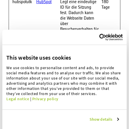
hubspotutk
HubSpot
Legt eine eindeutige
180
ID für die Sitzung
Tage
fest. Dadurch kann
die Webseite Daten
über
Besucherverhalten für
statistische Zwecke
erhalten.
SM [x2]
microsoft
Wird für
1 Tag
Microsoft
Sitzungsmanagement
This website uses cookies
und Caching durch
Microsoft genutzt.
We use cookies to personalise content and ads, to provide
social media features and to analyse our traffic. We also share
information about your use of our site with our social media,
advertising and analytics partners who may combine it with
Marketing (27)
other information that you’ve provided to them or that
they’ve collected from your use of their services.
Marketing-Cookies werden verwendet, um
Legal notice
|
Privacy policy
Besuchern auf Webseiten zu folgen. Die
Absicht ist, Anzeigen zu zeigen, die relevant
Show details
und ansprechend für den einzelnen Benutzer
sind und daher wertvoller für Publisher und