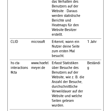
das Verhalten des
Benutzers auf der
Website - Daraus
werden statistische
Berichte und
Heatmaps für den
Website-Besitzer
erstellt.
CLID
microsoft
Erkennt, wann ein
1 Jahr
Nutzer deine Seite
zum ersten Mal
besucht.
hs-cta-
www.hoefel
Erfasst Statistiken
Beständi
interactions
meyer.de
über Besuche des
g
#cta
Benutzers auf der
Website, wie z. B. die
Anzahl der Besuche,
durchschnittliche
Verweildauer auf der
Website und welche
Seiten gelesen
wurden.