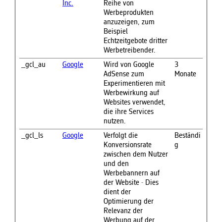
Inc.
Reihe von
Werbeprodukten
anzuzeigen, zum
Beispiel
Echtzeitgebote dritter
Werbetreibender.
_gcl_au
Google
Wird von Google
3
AdSense zum
Monate
Experimentieren mit
Werbewirkung auf
Websites verwendet,
die ihre Services
nutzen.
_gcl_ls
Google
Verfolgt die
Beständi
Konversionsrate
g
zwischen dem Nutzer
und den
Werbebannern auf
der Website - Dies
dient der
Optimierung der
Relevanz der
Werbung auf der