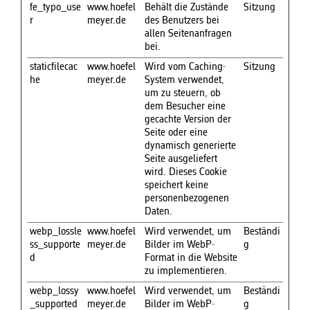
fe_typo_use
www.hoefel
Behält die Zustände
Sitzung
r
meyer.de
des Benutzers bei
allen Seitenanfragen
bei.
staticfilecac
www.hoefel
Wird vom Caching-
Sitzung
he
meyer.de
System verwendet,
um zu steuern, ob
dem Besucher eine
gecachte Version der
Seite oder eine
dynamisch generierte
Seite ausgeliefert
wird. Dieses Cookie
speichert keine
personenbezogenen
Daten.
webp_lossle
www.hoefel
Wird verwendet, um
Beständi
ss_supporte
meyer.de
Bilder im WebP-
g
d
Format in die Website
zu implementieren.
webp_lossy
www.hoefel
Wird verwendet, um
Beständi
_supported
meyer.de
Bilder im WebP-
g