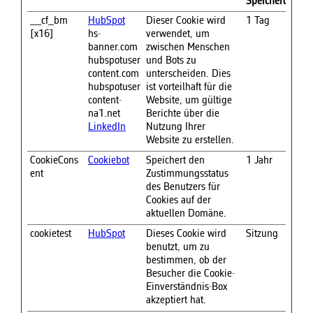
Speicherdauer
__cf_bm
HubSpot
Dieser Cookie wird
1 Tag
[x16]
hs-
verwendet, um
banner.com
zwischen Menschen
hubspotuser
und Bots zu
content.com
unterscheiden. Dies
hubspotuser
ist vorteilhaft für die
content-
Website, um gültige
na1.net
Berichte über die
LinkedIn
Nutzung Ihrer
Website zu erstellen.
CookieCons
Cookiebot
Speichert den
1 Jahr
ent
Zustimmungsstatus
des Benutzers für
Cookies auf der
aktuellen Domäne.
cookietest
HubSpot
Dieses Cookie wird
Sitzung
benutzt, um zu
bestimmen, ob der
Besucher die Cookie-
Einverständnis-Box
akzeptiert hat.