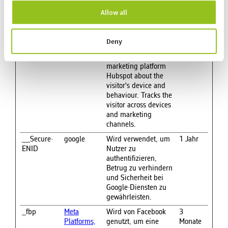
werbetreibende Drittparteien sind.
Allow all
Maximale
Name
Anbieter
Zweck
Deny
Speicherdauer
__ptq.gif
HubSpot
Sends data to the
Sitzung
marketing platform
Hubspot about the
visitor's device and
behaviour. Tracks the
visitor across devices
and marketing
channels.
__Secure-
google
Wird verwendet, um
1 Jahr
ENID
Nutzer zu
authentifizieren,
Betrug zu verhindern
und Sicherheit bei
Google-Diensten zu
gewährleisten.
_fbp
Meta
Wird von Facebook
3
Platforms,
genutzt, um eine
Monate