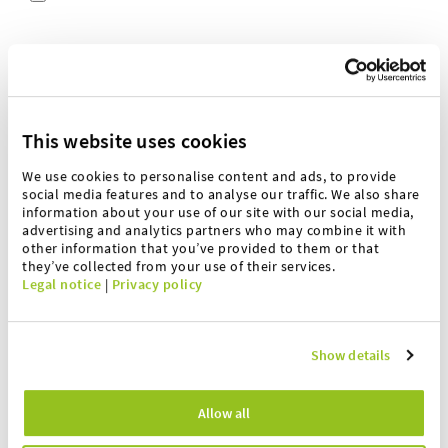
Datenschutz
FIXME (Inhaltselement im Ordner Formulare) Ich habe die
Datenschutzerklärung
zur Kenntnis genommen und
stimme zu, dass meine Angaben und Daten zur
This website uses cookies
Beantwortung meiner Anfrage elektronisch erhoben und
gespeichert werden. Hinweis: Sie können Ihre
We use cookies to personalise content and ads, to provide
Einwilligung jederzeit für die Zukunft per E-Mail an
social media features and to analyse our traffic. We also share
information about your use of our site with our social media,
waagen@hoefelmeyer.de widerrufen.
advertising and analytics partners who may combine it with
other information that you’ve provided to them or that
Ich stimme der Verarbeitung meiner Daten zu.
*
they’ve collected from your use of their services.
Legal notice
|
Privacy policy
Bewerbung abschicken
Show details
Oder
Allow all
… rufe mich, Carmen Gahl, einfach für den