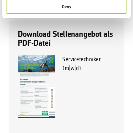
Erstkontakt an! Telefon:
+49 5401 4977 11
.
Deny
Download Stellenangebot als
PDF-Datei
Servicetechniker
(m|w|d)